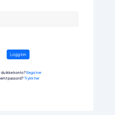
Logg inn
 du ikke konto?
Registrer
lemt passord?
Trykk her