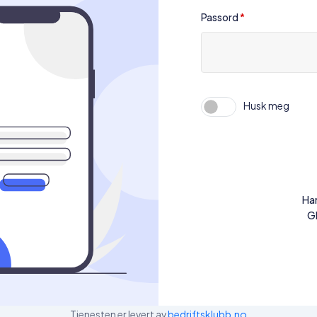
Passord
*
Husk meg
Har
G
Tjenesten er levert av
bedriftsklubb.no