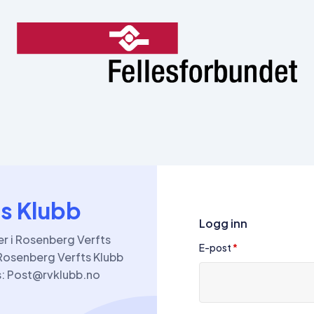
s Klubb
Logg inn
r i Rosenberg Verfts
E-post
*
 Rosenberg Verfts Klubb
s: Post@rvklubb.no